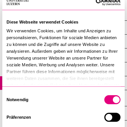
POPULAR CONTENT
About Us
Course catalogue
Diese Webseite verwendet Cookies
Library
Workgroups
Wir verwenden Cookies, um Inhalte und Anzeigen zu
Sports programme
personalisieren, Funktionen für soziale Medien anbieten
Women in Academia
zu können und die Zugriffe auf unsere Website zu
Menu Canteen
analysieren. Außerdem geben wir Informationen zu Ihrer
Postdocs
Application and Admission
Verwendung unserer Website an unsere Partner für
soziale Medien, Werbung und Analysen weiter. Unsere
Working Conditions & Research Credit
Partner führen diese Informationen möglicherweise mit
weiteren Daten zusammen, die Sie ihnen bereitgestellt
Scientific Integrity & Transparency
haben oder die sie im Rahmen Ihrer Nutzung der Dienste
gesammelt haben.
Einwilligungsauswahl
Notwendig
INFORMATION FOR…
SHOW
Präferenzen
THE
%1$S