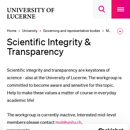
Open
main
University
Open
navigatio
RECENT SEARCHES
search
overlay
of
overlay
You haven't performed any searches yet.
Lucerne
Home
University
Governing and representative bodies
Mid-level Organisation University of Lucerne (MOL)
Expa
the
INFORMATION FOR…
Scientific Integrity &
brea
men
Transparency
Prospective Students
Current Students
Researchers
Scientific integrity and transparency are keystones of
science - also at the University of Lucerne. The workgroup is
Staff
committed to become aware and sensitive for this topic.
Alumni
Help to make these values a matter of course in everyday
Jobseekers
academic life!
Donors
The workgroup is currently inactive. Interested mid-level
Media
members please contact
mol@unilu.ch
.