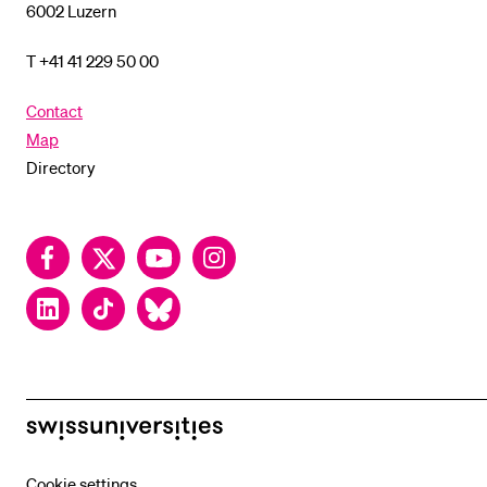
6002 Luzern
T +41 41 229 50 00
Contact
Map
Directory
Facebook
Twitter
YouTube
Instagram
LinkedIn
TikTok
Bluesky
swissuniversities
Cookie settings