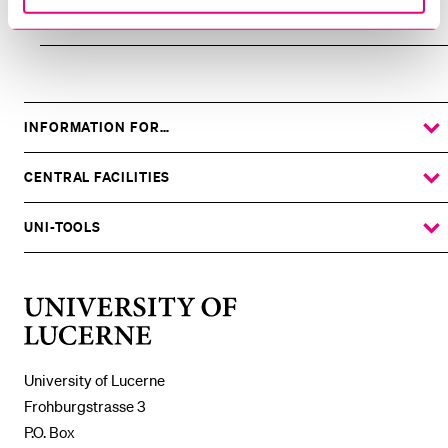
Contact Us
INFORMATION FOR…
SHOW
THE
%1$S
SUBMENU
CENTRAL FACILITIES
SHOW
THE
%1$S
SUBMENU
UNI-TOOLS
SHOW
THE
%1$S
SUBMENU
University
of
Lucerne
University of Lucerne
Frohburgstrasse 3
P.O. Box