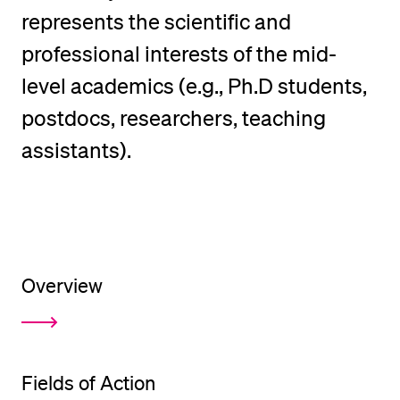
represents the scientific and
POPULAR CONTENT
professional interests of the mid-
Course catalogue
level academics (e.g., Ph.D students,
Library
postdocs, researchers, teaching
Sports programme
Menu Canteen
assistants).
Application and Admission
Overview
Fields of Action