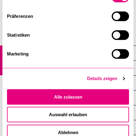
Präferenzen
Statistiken
Governing and representative bodies
Mid-level Organisation University of Lucerne (MOL)
Marketing
Overview
Details zeigen
Fields of Action
Alle zulassen
Events
About Us
Auswahl erlauben
Newsletter Archive
Ablehnen