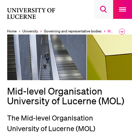
Open
main
University
Open
navigatio
RECENT SEARCHES
search
overlay
of
overlay
You haven't performed any searches yet.
Lucerne
Home
University
Governing and representative bodies
Mid-level Organisation University of Lucerne (MOL)
Expa
Currently
the
selected
INFORMATION FOR…
brea
men
Prospective Students
Current Students
Researchers
Staff
Mid-level Organisation
Alumni
University of Lucerne (MOL)
Jobseekers
Donors
The Mid-level Organisation
Media
University of Lucerne (MOL)