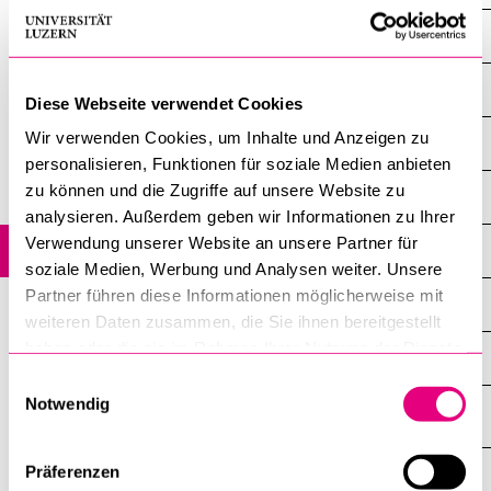
POPULAR CONTENT
Faculty of Theology
Course catalogue
Theology
Library
Diese Webseite verwendet Cookies
Wir verwenden Cookies, um Inhalte und Anzeigen zu
Sports programme
Religious Education
personalisieren, Funktionen für soziale Medien anbieten
Menu Canteen
zu können und die Zugriffe auf unsere Website zu
Minor in Ethics
Application and Admission
analysieren. Außerdem geben wir Informationen zu Ihrer
Verwendung unserer Website an unsere Partner für
Minor in Jewish Studies
soziale Medien, Werbung und Analysen weiter. Unsere
Partner führen diese Informationen möglicherweise mit
Minor in Ethics
weiteren Daten zusammen, die Sie ihnen bereitgestellt
haben oder die sie im Rahmen Ihrer Nutzung der Dienste
Minor in Ethics
gesammelt haben.
Einwilligungsauswahl
Notwendig
Präferenzen
INFORMATION FOR…
SHOW