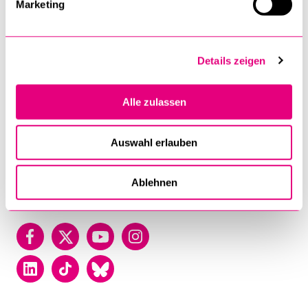
Marketing
Lucerne
University of Lucerne
Frohburgstrasse 3
Details zeigen
P.O. Box
6002 Luzern
Alle zulassen
T +41 41 229 50 00
Auswahl erlauben
Contact
Map
Directory
Ablehnen
Facebook
Twitter
YouTube
Instagram
LinkedIn
TikTok
Bluesky