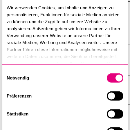
POPULAR CONTENT
Wir verwenden Cookies, um Inhalte und Anzeigen zu
Minor in Jewish Studies
personalisieren, Funktionen für soziale Medien anbieten
Course catalogue
zu können und die Zugriffe auf unsere Website zu
Minor in Ethics
Library
analysieren. Außerdem geben wir Informationen zu Ihrer
Verwendung unserer Website an unsere Partner für
Minor in Ethics
Sports programme
soziale Medien, Werbung und Analysen weiter. Unsere
Menu Canteen
Partner führen diese Informationen möglicherweise mit
weiteren Daten zusammen, die Sie ihnen bereitgestellt
Application and Admission
haben oder die sie im Rahmen Ihrer Nutzung der Dienste
INFORMATION FOR…
gesammelt haben.
SHOW
Einwilligungsauswahl
THE
Notwendig
%1$S
SUBMENU
CENTRAL FACILITIES
SHOW
THE
%1$S
Präferenzen
SUBMENU
UNI-TOOLS
SHOW
THE
%1$S
SUBMENU
Statistiken
University
of