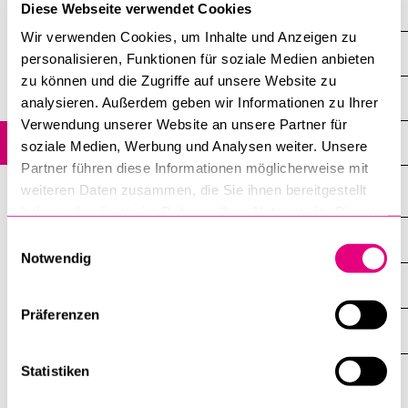
Diese Webseite verwendet Cookies
Bachelor's Degrees
POPULAR CONTENT
Wir verwenden Cookies, um Inhalte und Anzeigen zu
Faculty of Behavioural Sciences and Psychology
Course catalogue
personalisieren, Funktionen für soziale Medien anbieten
zu können und die Zugriffe auf unsere Website zu
Library
Psychology
analysieren. Außerdem geben wir Informationen zu Ihrer
Sports programme
Verwendung unserer Website an unsere Partner für
Minor in Psychology
soziale Medien, Werbung und Analysen weiter. Unsere
Menu Canteen
Partner führen diese Informationen möglicherweise mit
Application and Admission
weiteren Daten zusammen, die Sie ihnen bereitgestellt
haben oder die sie im Rahmen Ihrer Nutzung der Dienste
gesammelt haben.
Einwilligungsauswahl
INFORMATION FOR…
SHOW
Notwendig
THE
%1$S
SUBMENU
CENTRAL FACILITIES
SHOW
THE
Präferenzen
%1$S
SUBMENU
UNI-TOOLS
SHOW
THE
%1$S
Statistiken
SUBMENU
University