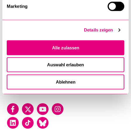
of
Marketing
Lucerne
University of Lucerne
Frohburgstrasse 3
Details zeigen
P.O. Box
6002 Luzern
Alle zulassen
T +41 41 229 50 00
Auswahl erlauben
Contact
Map
Ablehnen
Directory
Facebook
Twitter
YouTube
Instagram
LinkedIn
TikTok
Bluesky