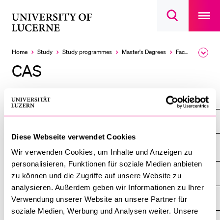
Open
main
University
Open
navigatio
RECENT SEARCHES
search
overlay
of
overlay
You haven't performed any searches yet.
Lucerne
Home
Study
Study programmes
Master's Degrees
Faculty of Theology
Expa
the
INFORMATION FOR…
CAS
brea
men
Prospective Students
Faculty of Theology
Current Students
Researchers
Online Master's in Philosophy, Theology and Religions
Staff
Diese Webseite verwendet Cookies
Alumni
Wir verwenden Cookies, um Inhalte und Anzeigen zu
personalisieren, Funktionen für soziale Medien anbieten
Jobseekers
INFORMATION FOR…
zu können und die Zugriffe auf unsere Website zu
SHOW
Donors
THE
analysieren. Außerdem geben wir Informationen zu Ihrer
%1$S
SUBMENU
CENTRAL FACILITIES
Verwendung unserer Website an unsere Partner für
Media
SHOW
THE
soziale Medien, Werbung und Analysen weiter. Unsere
%1$S