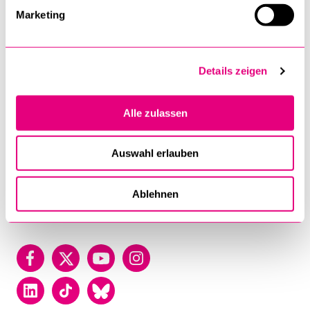
of
Marketing
Lucerne
University of Lucerne
Frohburgstrasse 3
Details zeigen
P.O. Box
6002 Luzern
Alle zulassen
T +41 41 229 50 00
Auswahl erlauben
Contact
Map
Ablehnen
Directory
Facebook
Twitter
YouTube
Instagram
LinkedIn
TikTok
Bluesky