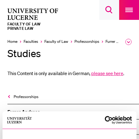
Open
main
University
Open
navigatio
RECENT SEARCHES
search
overlay
of
overlay
FACULTY OF LAW
You haven't performed any searches yet.
Lucerne
PRIVATE LAW
INFORMATION FOR…
Home
Faculties
Faculty of Law
Professorships
Furrer Andreas
Expa
the
Studies
Prospective Students
brea
men
Current Students
This Content is only available in German,
please see here
.
Researchers
Staff
Alumni
Professorships
Jobseekers
Furrer Andreas
Donors
Overview
Media