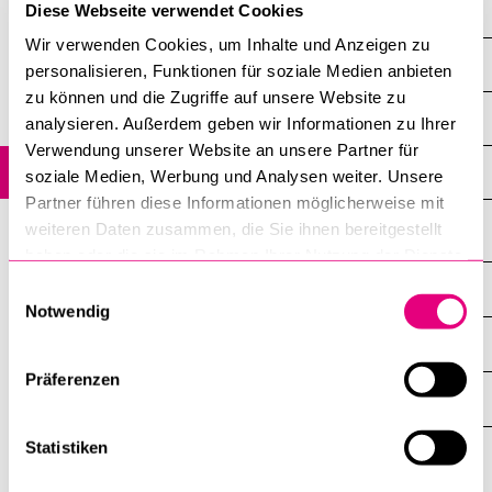
Staff
Diese Webseite verwendet Cookies
POPULAR CONTENT
Wir verwenden Cookies, um Inhalte und Anzeigen zu
Profile
Course catalogue
personalisieren, Funktionen für soziale Medien anbieten
zu können und die Zugriffe auf unsere Website zu
Library
Research
analysieren. Außerdem geben wir Informationen zu Ihrer
Sports programme
Verwendung unserer Website an unsere Partner für
Studies
soziale Medien, Werbung und Analysen weiter. Unsere
Menu Canteen
Partner führen diese Informationen möglicherweise mit
Application and Admission
weiteren Daten zusammen, die Sie ihnen bereitgestellt
haben oder die sie im Rahmen Ihrer Nutzung der Dienste
gesammelt haben.
INFORMATION FOR…
Einwilligungsauswahl
SHOW
Notwendig
THE
%1$S
SUBMENU
CENTRAL FACILITIES
SHOW
THE
Präferenzen
%1$S
SUBMENU
UNI-TOOLS
SHOW
THE
%1$S
Statistiken
SUBMENU
University