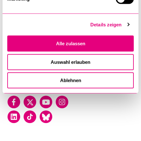
University of Lucerne
Frohburgstrasse 3
P.O. Box
Details zeigen
6002 Luzern
Alle zulassen
T +41 41 229 50 00
Contact
Auswahl erlauben
Map
Directory
Ablehnen
Facebook
Twitter
YouTube
Instagram
LinkedIn
TikTok
Bluesky