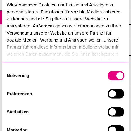
Competition and Regulation
Wir verwenden Cookies, um Inhalte und Anzeigen zu
POPULAR CONTENT
personalisieren, Funktionen für soziale Medien anbieten
Public Procurement Law
Course catalogue
zu können und die Zugriffe auf unsere Website zu
analysieren. Außerdem geben wir Informationen zu Ihrer
Library
International Investment Protection
Verwendung unserer Website an unsere Partner für
Sports programme
soziale Medien, Werbung und Analysen weiter. Unsere
Partner führen diese Informationen möglicherweise mit
Menu Canteen
weiteren Daten zusammen, die Sie ihnen bereitgestellt
Application and Admission
haben oder die sie im Rahmen Ihrer Nutzung der Dienste
INFORMATION FOR…
SHOW
gesammelt haben.
THE
Einwilligungsauswahl
%1$S
Notwendig
SUBMENU
CENTRAL FACILITIES
SHOW
THE
%1$S
SUBMENU
UNI-TOOLS
Präferenzen
SHOW
THE
%1$S
SUBMENU
Statistiken
University
of
Lucerne
Marketing