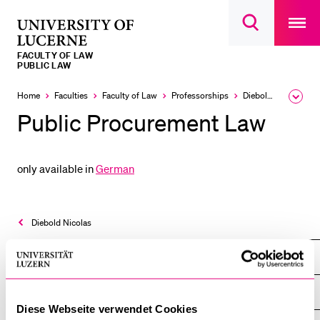
Open
main
University
Open
navigatio
RECENT SEARCHES
search
overlay
of
overlay
FACULTY OF LAW
You haven't performed any searches yet.
Lucerne
PUBLIC LAW
INFORMATION FOR…
Home
Faculties
Faculty of Law
Professorships
Diebold Nicolas
Expa
the
Public Procurement Law
Prospective Students
brea
men
Current Students
only available in
German
Researchers
Staff
Alumni
Diebold Nicolas
Jobseekers
Teaching
Donors
Overview
Media
Diese Webseite verwendet Cookies