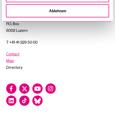
Lucerne
University of Lucerne
Ablehnen
Frohburgstrasse 3
P.O. Box
6002 Luzern
T +41 41 229 50 00
Contact
Map
Directory
Facebook
Twitter
YouTube
Instagram
LinkedIn
TikTok
Bluesky