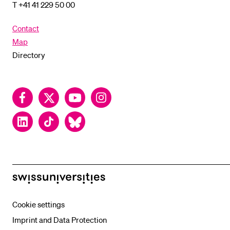
T +41 41 229 50 00
Contact
Map
Directory
Facebook
Twitter
YouTube
Instagram
LinkedIn
TikTok
Bluesky
swissuniversities
Cookie settings
Imprint and Data Protection