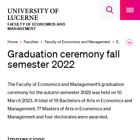
Open
main
University
Open
navigatio
RECENT SEARCHES
search
overlay
of
overlay
FACULTY OF ECONOMICS AND
You haven't performed any searches yet.
Lucerne
MANAGEMENT
INFORMATION FOR…
Home
Faculties
Faculty of Economics and Management
Events
Expa
the
Graduation ceremony fall
Prospective Students
brea
men
semester 2022
Current Students
Researchers
The Faculty of Economics and Management’s graduation
Staff
ceremony for the autumn semester 2022 was held on 10
Alumni
March 2023. A total of 19 Bachelors of Arts in Economics and
Jobseekers
Management, 17 Masters of Arts in Economics and
Management and four doctorates were awarded.
Donors
Media
Impressions