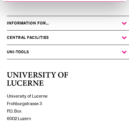
INFORMATION FOR…
SHOW
THE
%1$S
SUBMENU
CENTRAL FACILITIES
SHOW
THE
%1$S
SUBMENU
UNI-TOOLS
SHOW
THE
%1$S
SUBMENU
University
of
Lucerne
University of Lucerne
Frohburgstrasse 3
P.O. Box
6002 Luzern