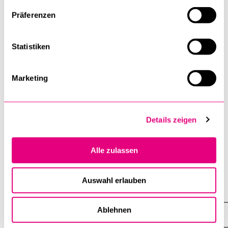
Präferenzen
Statistiken
Access details for the full collection of photos
taken at the graduation ceremony have been
Marketing
emailed to those entitled to view them.
Programme and list of graduates
Details zeigen
Alle zulassen
Auswahl erlauben
Events
Ablehnen
Graduation Ceremonies