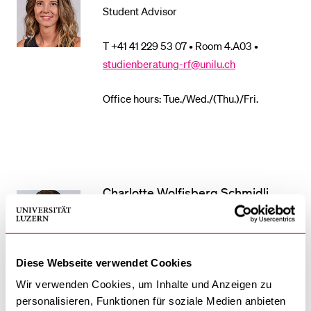
Student Advisor
POPULAR CONTENT
Course catalogue
T +41 41 229 53 07 • Room 4.A03 •
studienberatung-rf@unilu.ch
Library
Sports programme
Office hours: Tue./Wed./(Thu.)/Fri.
Menu Canteen
Application and Admission
Charlotte Wolfisberg Schmidli,
MLaw
Student Advisor
T +41 41 229 53 09 • Room 4.A02
Diese Webseite verwendet Cookies
•
studienberatung-rf@unilu.ch
Wir verwenden Cookies, um Inhalte und Anzeigen zu
personalisieren, Funktionen für soziale Medien anbieten
Office hours: Mon./Tue./Fri.