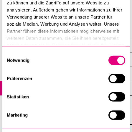
zu können und die Zugriffe auf unsere Website zu
analysieren. Außerdem geben wir Informationen zu Ihrer
Verwendung unserer Website an unsere Partner für
soziale Medien, Werbung und Analysen weiter. Unsere
Advice
Partner führen diese Informationen möglicherweise mit
weiteren Daten zusammen, die Sie ihnen bereitgestellt
Academic student advisors
haben oder die sie im Rahmen Ihrer Nutzung der Dienste
gesammelt haben.
Einwilligungsauswahl
Faculty of Theology
Notwendig
Faculty of Humanities and Social Sciences
Präferenzen
Faculty of Law
Statistiken
Faculty of Economics and Management
Marketing
Faculty of Health Sciences and Medicine
Faculty of Behavioural Sciences and Psychology