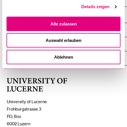
Details zeigen
Alle zulassen
INFORMATION FOR…
SHOW
THE
%1$S
Auswahl erlauben
SUBMENU
CENTRAL FACILITIES
SHOW
THE
%1$S
Ablehnen
SUBMENU
UNI-TOOLS
SHOW
THE
%1$S
SUBMENU
University
of
Lucerne
University of Lucerne
Frohburgstrasse 3
P.O. Box
6002 Luzern