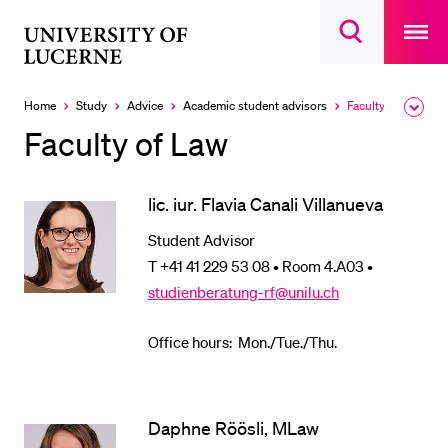
Open
main
University
Open
navigatio
RECENT SEARCHES
search
overlay
of
overlay
You haven't performed any searches yet.
Lucerne
Home
Study
Advice
Academic student advisors
Faculty of Law
Expa
Currently
the
selected
INFORMATION FOR…
Faculty of Law
brea
men
Prospective Students
lic. iur. Flavia Canali Villanueva
Current Students
Researchers
Student Advisor
T +41 41 229 53 08 • Room 4.A03 •
Staff
studienberatung-rf@unilu.ch
Alumni
Jobseekers
Office hours: Mon./Tue./Thu.
Donors
Media
Daphne Röösli, MLaw