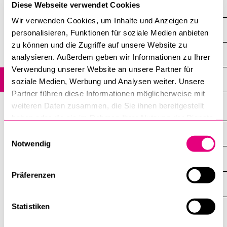
Staff
Diese Webseite verwendet Cookies
POPULAR CONTENT
Wir verwenden Cookies, um Inhalte und Anzeigen zu
Profile
Course catalogue
personalisieren, Funktionen für soziale Medien anbieten
zu können und die Zugriffe auf unsere Website zu
Library
Research
analysieren. Außerdem geben wir Informationen zu Ihrer
Sports programme
Verwendung unserer Website an unsere Partner für
Studies
soziale Medien, Werbung und Analysen weiter. Unsere
Menu Canteen
Partner führen diese Informationen möglicherweise mit
Application and Admission
weiteren Daten zusammen, die Sie ihnen bereitgestellt
haben oder die sie im Rahmen Ihrer Nutzung der Dienste
gesammelt haben.
INFORMATION FOR…
Einwilligungsauswahl
SHOW
Notwendig
THE
%1$S
SUBMENU
CENTRAL FACILITIES
SHOW
THE
Präferenzen
%1$S
SUBMENU
UNI-TOOLS
SHOW
THE
%1$S
Statistiken
SUBMENU
University