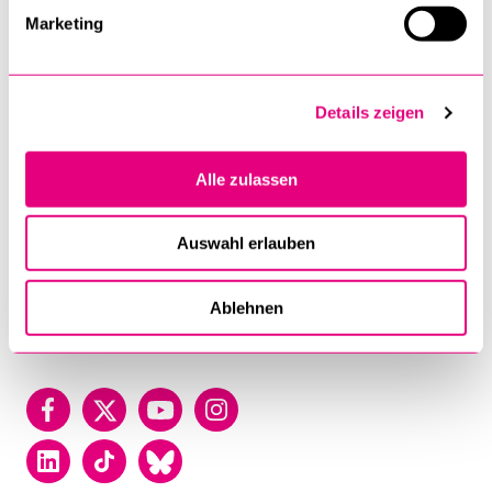
of
Marketing
Lucerne
University of Lucerne
Frohburgstrasse 3
Details zeigen
P.O. Box
6002 Luzern
Alle zulassen
T +41 41 229 50 00
Auswahl erlauben
Contact
Map
Ablehnen
Directory
Facebook
Twitter
YouTube
Instagram
LinkedIn
TikTok
Bluesky