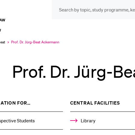
LAW
INFORMATION FOR…
POP
W
Prospective Students
Cou
eat
Prof. Dr. Jürg-Beat Ackermann
Currently
selected
Prof. Dr. Jürg-
Lib
Current Students
Spo
Researchers
SHOW
SHOW
ATION FOR…
CENTRAL FACILITIES
THE
THE
%1$S
%1$S
Men
SUBMENU
SUBM
spective Students
Library
Staff