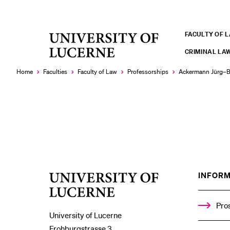
FACULTY OF 
University
RECENT SEARCHES
of
CRIMINAL LA
You haven't performed any searches yet.
Lucerne
Home
Faculties
Faculty of Law
Professorships
Ackermann Jürg–B
INFORM
University
of
Lucerne
Pro
University of Lucerne
Frohburgstrasse 3