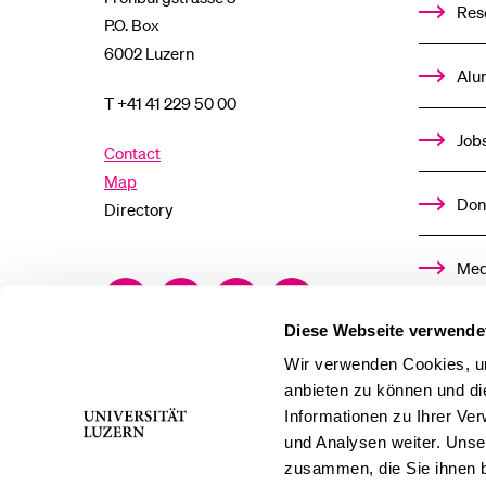
Res
P.O. Box
6002 Luzern
Alu
T +41 41 229 50 00
Job
Contact
Map
Don
Directory
Med
Facebook
Twitter
YouTube
Instagram
Diese Webseite verwende
LinkedIn
TikTok
Bluesky
Wir verwenden Cookies, um
anbieten zu können und di
Informationen zu Ihrer Ve
und Analysen weiter. Unse
zusammen, die Sie ihnen b