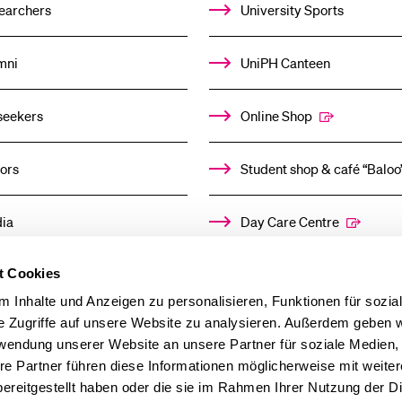
earchers
University Sports
App
mni
UniPH Canteen
Alumni
seekers
Online Shop
Jobseekers
ors
Student shop & café “Baloo
ia
Day Care Centre
Donors
t Cookies
 Inhalte und Anzeigen zu personalisieren, Funktionen für sozia
e Zugriffe auf unsere Website zu analysieren. Außerdem geben w
Media
rwendung unserer Website an unsere Partner für soziale Medien
re Partner führen diese Informationen möglicherweise mit weite
ereitgestellt haben oder die sie im Rahmen Ihrer Nutzung der D