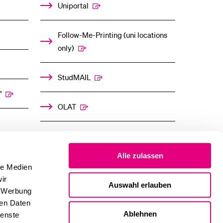
Uniportal
lication and Admission
Follow-Me-Printing (uni locations
only)
StudMAIL
”
OLAT
Alle zulassen
le Medien
ir
Auswahl erlauben
, Werbung
ren Daten
Ablehnen
ienste