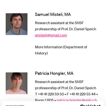
POPULAR CONTENT
Samuel Misteli, MA
Course catalogue
Library
Research assistant at the SNSF
professorship of Prof. Dr. Daniel Speich
Sports programme
smisteli@gmail.com
Menu Canteen
Application and Admission
More Information (Department of
History)
Patricia Hongler, MA
Research assistant at the SNSF
professorship of Prof. Dr. Daniel Speich
T +41 41 229 59 50 • F +41 41 229 55 44 •
Room 1.B05 •
patricia.hongler@unilu.ch