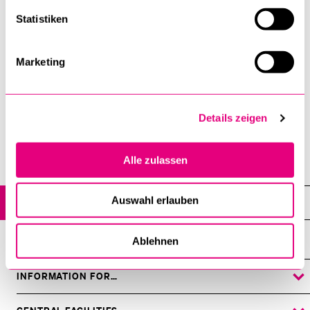
Research assistant at the SNSF
professorship of Prof. Dr. Daniel Speich
Statistiken
lukas.tobler@unilu.ch
Marketing
More Information (Department of
History)
Details zeigen
Alle zulassen
Institutes, departments, research centres
Auswahl erlauben
Staff
Ablehnen
INFORMATION FOR…
SHOW
THE
%1$S