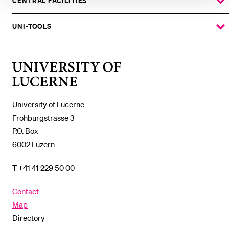
SUBMENU
CENTRAL FACILITIES
SHOW
THE
%1$S
SUBMENU
UNI-TOOLS
SHOW
THE
%1$S
SUBMENU
University
of
Lucerne
University of Lucerne
Frohburgstrasse 3
P.O. Box
6002 Luzern
T +41 41 229 50 00
Contact
Map
Directory