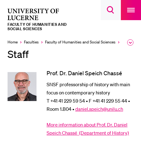
Open
main
University
Open
navigatio
RECENT SEARCHES
search
overlay
of
overlay
FACULTY OF HUMANITIES AND
You haven't performed any searches yet.
Lucerne
SOCIAL SCIENCES
INFORMATION FOR…
Home
Faculties
Faculty of Humanities and Social Sciences
Institutes,
Expa
the
Staff
Prospective Students
brea
men
Current Students
Prof. Dr. Daniel Speich Chassé
Researchers
SNSF professorship of history with main
Staff
focus on contemporary history
Alumni
T +41 41 229 59 54 • F +41 41 229 55 44 •
Jobseekers
Room 1.B04 •
daniel.speich@unilu.ch
Donors
More information about Prof. Dr. Daniel
Media
Speich Chassé (Department of History)