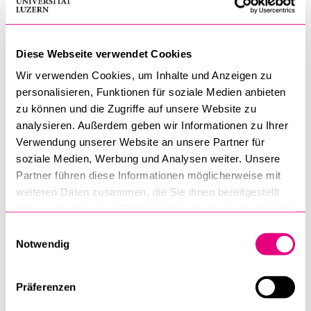
More information about Patricia Hongler,
MA (Department of History)
Diese Webseite verwendet Cookies
Wir verwenden Cookies, um Inhalte und Anzeigen zu
personalisieren, Funktionen für soziale Medien anbieten
lic. phil. Yann Stricker
zu können und die Zugriffe auf unsere Website zu
Research assistant at the SNSF
analysieren. Außerdem geben wir Informationen zu Ihrer
professorship of Prof. Dr. Daniel Speich
Verwendung unserer Website an unsere Partner für
T +41 41 229 59 51 • Room 1.B05
soziale Medien, Werbung und Analysen weiter. Unsere
•
yann.stricker@unilu.ch
Partner führen diese Informationen möglicherweise mit
weiteren Daten zusammen, die Sie ihnen bereitgestellt
More Information (Department of
haben oder die sie im Rahmen Ihrer Nutzung der Dienste
gesammelt haben.
History)
Einwilligungsauswahl
Notwendig
Lukas Tobler, MA
Präferenzen