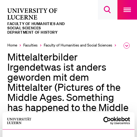
Open
main
University
Open
navigatio
RECENT SEARCHES
search
overlay
of
overlay
FACULTY OF HUMANITIES AND
You haven't performed any searches yet.
Lucerne
SOCIAL SCIENCES
DEPARTMENT OF HISTORY
INFORMATION FOR…
Home
Faculties
Faculty of Humanities and Social Sciences
Institutes,
Expa
Prospective Students
the
Mittelalterbilder
brea
Current Students
men
Irgendetwas ist anders
Researchers
geworden mit dem
Staff
Mittelalter (Pictures of the
Alumni
Middle Ages. Something
Jobseekers
has happened to the Middle
Ages)
Donors
Media