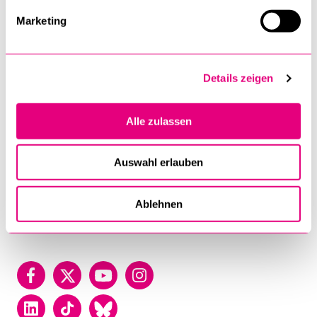
University
Marketing
of
Lucerne
University of Lucerne
Frohburgstrasse 3
Details zeigen
P.O. Box
6002 Luzern
Alle zulassen
T +41 41 229 50 00
Auswahl erlauben
Contact
Map
Ablehnen
Directory
Facebook
Twitter
YouTube
Instagram
LinkedIn
TikTok
Bluesky