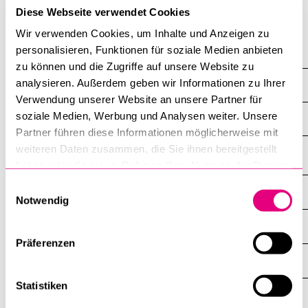
This page is
only available in German
.
Diese Webseite verwendet Cookies
POPULAR CONTENT
Wir verwenden Cookies, um Inhalte und Anzeigen zu
Course catalogue
personalisieren, Funktionen für soziale Medien anbieten
Department of History
Library
zu können und die Zugriffe auf unsere Website zu
analysieren. Außerdem geben wir Informationen zu Ihrer
Research
Sports programme
Verwendung unserer Website an unsere Partner für
Menu Canteen
soziale Medien, Werbung und Analysen weiter. Unsere
Overview
Partner führen diese Informationen möglicherweise mit
Application and Admission
weiteren Daten zusammen, die Sie ihnen bereitgestellt
haben oder die sie im Rahmen Ihrer Nutzung der Dienste
gesammelt haben.
Einwilligungsauswahl
INFORMATION FOR…
SHOW
Notwendig
THE
%1$S
SUBMENU
CENTRAL FACILITIES
SHOW
THE
Präferenzen
%1$S
SUBMENU
UNI-TOOLS
SHOW
THE
Statistiken
%1$S
SUBMENU