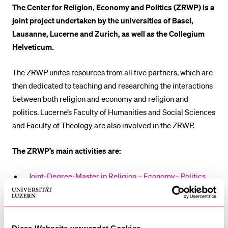
The Center for Religion, Economy and Politics (ZRWP) is a
POPULAR CONTENT
joint project undertaken by the universities of Basel,
Course catalogue
Lausanne, Lucerne and Zurich, as well as the Collegium
Helveticum.
Library
Sports programme
The ZRWP unites resources from all five partners, which are
Menu Canteen
then dedicated to teaching and researching the interactions
between both religion and economy and religion and
Application and Admission
politics. Lucerne’s Faculty of Humanities and Social Sciences
and Faculty of Theology are also involved in the ZRWP.
The ZRWP’s main activities are:
Joint-Degree-Master in Religion – Economy– Politics
(rubric Studium; in German)
Doctoral programme
Diese Webseite verwendet Cookies