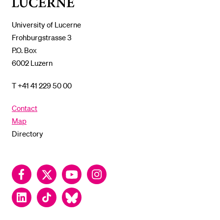
of
Lucerne
University of Lucerne
Frohburgstrasse 3
P.O. Box
6002 Luzern
T +41 41 229 50 00
Contact
Map
Directory
Facebook
Twitter
YouTube
Instagram
LinkedIn
TikTok
Bluesky