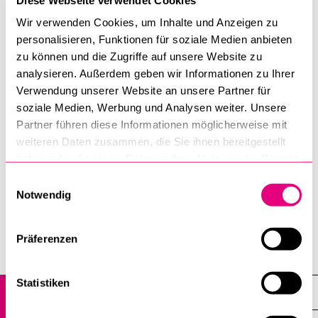
Fellows research group
Wir verwenden Cookies, um Inhalte und Anzeigen zu
Research projects
personalisieren, Funktionen für soziale Medien anbieten
zu können und die Zugriffe auf unsere Website zu
analysieren. Außerdem geben wir Informationen zu Ihrer
Visit the
ZRWP Homepage
for all further details.
Verwendung unserer Website an unsere Partner für
soziale Medien, Werbung und Analysen weiter. Unsere
Contact
Partner führen diese Informationen möglicherweise mit
weiteren Daten zusammen, die Sie ihnen bereitgestellt
haben oder die sie im Rahmen Ihrer Nutzung der Dienste
Head: Prof. Dr. A.
gesammelt haben.
Liedhegener,
antonius.liedhegener@unilu.ch
, Prof. Dr. P. G.
Einwilligungsauswahl
Notwendig
Kirchschläger,
peter.kirchschlaeger@unilu.ch
Präferenzen
Institutes, departments, research centres
Statistiken
Center for Religion, Economy and Politics