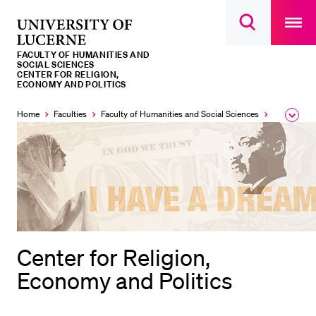
Open
main
University
Open
navigatio
RECENT SEARCHES
search
overlay
of
overlay
FACULTY OF HUMANITIES AND
You haven't performed any searches yet.
Lucerne
SOCIAL SCIENCES
CENTER FOR RELIGION,
ECONOMY AND POLITICS
INFORMATION FOR…
Home
Faculties
Faculty of Humanities and Social Sciences
Institutes,
Expa
Prospective Students
the
brea
Current Students
men
Researchers
Staff
Alumni
Jobseekers
Center for Religion,
Donors
Economy and Politics
Media