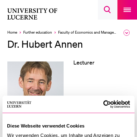
Open
main
University
Open
navigatio
RECENT SEARCHES
search
overlay
of
overlay
You haven't performed any searches yet.
Lucerne
Home
Further education
Faculty of Economics and Management
Expa
the
INFORMATION FOR…
Dr. Hubert Annen
brea
men
Prospective Students
Lecturer
Current Students
Researchers
Staff
Alumni
Jobseekers
Donors
Media
Diese Webseite verwendet Cookies
CV
Wir verwenden Cookies, um Inhalte und Anzeigen zu