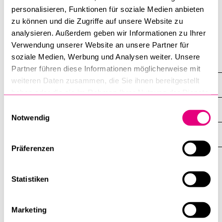
personalisieren, Funktionen für soziale Medien anbieten
POPULAR CONTENT
zu können und die Zugriffe auf unsere Website zu
Course catalogue
CV
analysieren. Außerdem geben wir Informationen zu Ihrer
Verwendung unserer Website an unsere Partner für
Library
CV
soziale Medien, Werbung und Analysen weiter. Unsere
Sports programme
Partner führen diese Informationen möglicherweise mit
Menu Canteen
weiteren Daten zusammen, die Sie ihnen bereitgestellt
INFORMATION FOR…
SHOW
haben oder die sie im Rahmen Ihrer Nutzung der Dienste
THE
Application and Admission
%1$S
gesammelt haben.
Einwilligungsauswahl
SUBMENU
CENTRAL FACILITIES
SHOW
Notwendig
THE
%1$S
SUBMENU
UNI-TOOLS
SHOW
THE
Präferenzen
%1$S
SUBMENU
University
Statistiken
of
Lucerne
University of Lucerne
Marketing