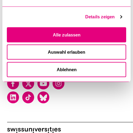
Frohburgstrasse 3
P.O. Box
6002 Luzern
Details zeigen
T +41 41 229 50 00
Alle zulassen
Contact
Map
Auswahl erlauben
Directory
Ablehnen
Facebook
Twitter
YouTube
Instagram
LinkedIn
TikTok
Bluesky
swissuniversities