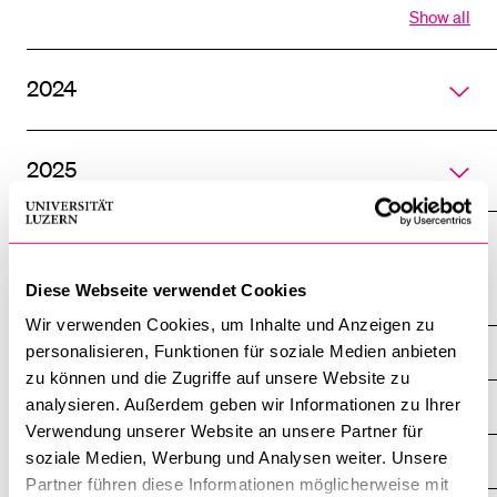
Show all
POPULAR CONTENT
Open
all
Course catalogue
section
2024
of
Library
accordi
Sports programme
2025
Menu Canteen
Application and Admission
Diese Webseite verwendet Cookies
Campus
Wir verwenden Cookies, um Inhalte und Anzeigen zu
personalisieren, Funktionen für soziale Medien anbieten
Uni/PH Building
zu können und die Zugriffe auf unsere Website zu
analysieren. Außerdem geben wir Informationen zu Ihrer
A - Z
Verwendung unserer Website an unsere Partner für
soziale Medien, Werbung und Analysen weiter. Unsere
Safety
Partner führen diese Informationen möglicherweise mit