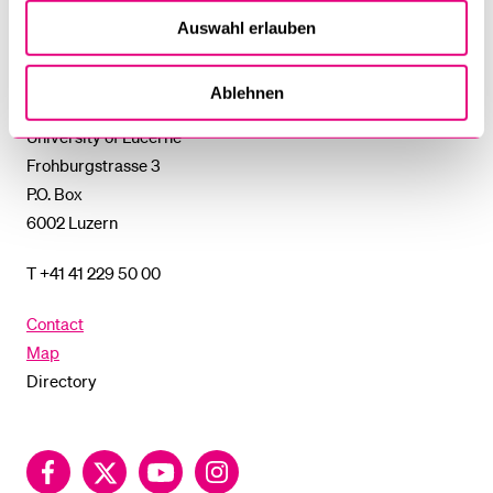
%1$S
SUBMENU
Auswahl erlauben
University
of
Ablehnen
Lucerne
University of Lucerne
Frohburgstrasse 3
P.O. Box
6002 Luzern
T +41 41 229 50 00
Contact
Map
Directory
Facebook
Twitter
YouTube
Instagram