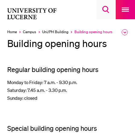
Open
main
University
Open
navigatio
RECENT SEARCHES
search
overlay
of
overlay
You haven't performed any searches yet.
Lucerne
Home
Campus
Uni/PH Building
Building opening hours
Expa
Currently
the
selected
INFORMATION FOR…
Building opening hours
brea
men
Prospective Students
Current Students
Regular building opening hours
Researchers
Monday to Friday: 7 a.m. - 9.30 p.m.
Staff
Saturday: 7.45 a.m. - 3.30 p.m.
Alumni
Sunday: closed
Jobseekers
Donors
Media
Special building opening hours