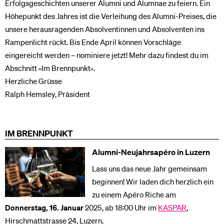
Erfolgsgeschichten unserer Alumni und Alumnae zu feiern. Ein
Höhepunkt des Jahres ist die Verleihung des Alumni-Preises, die
unsere herausragenden Absolventinnen und Absolventen ins
Rampenlicht rückt. Bis Ende April können Vorschläge
eingereicht werden – nominiere jetzt! Mehr dazu findest du im
Abschnitt «Im Brennpunkt».
Herzliche Grüsse
Ralph Hemsley, Präsident
IM BRENNPUNKT
Alumni-Neujahrsapéro in Luzern
Lass uns das neue Jahr gemeinsam
beginnen! Wir laden dich herzlich ein
zu einem Apéro Riche am
Donnerstag, 16. Januar
2025, ab 18:00 Uhr im
KASPAR
,
Hirschmattstrasse 24, Luzern.