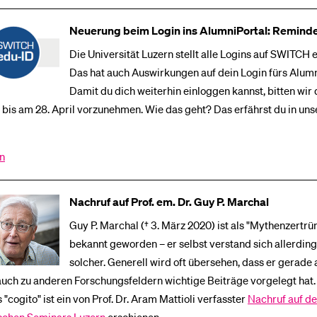
Neuerung beim Login ins AlumniPortal: Remind
Die Universität Luzern stellt alle Logins auf SWITCH 
Das hat auch Auswirkungen auf dein Login fürs Alumn
Damit du dich weiterhin einloggen kannst, bitten wir 
bis am 28. April vorzunehmen. Wie das geht? Das erfährst du in uns
en
Nachruf auf Prof. em. Dr. Guy P. Marchal
Guy P. Marchal († 3. März 2020) ist als "Mythenzert
bekannt geworden – er selbst verstand sich allerdings
solcher. Generell wird oft übersehen, dass er gerade 
auch zu anderen Forschungsfeldern wichtige Beiträge vorgelegt hat.
 "cogito" ist ein von Prof. Dr. Aram Mattioli verfasster
Nachruf auf d