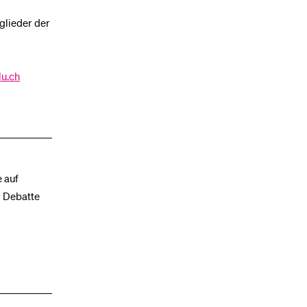
glieder der
lu.ch
e auf
r Debatte