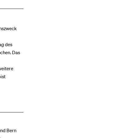
inszweck
ag des
ochen. Das
weitere
ist
 und Bern