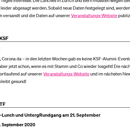
f reges Interesse. Die Lunches in Zürich und Bern mussten wegen de
leider abgesagt werden. Sobald neue Daten festgelegt sind, werden
n versandt und die Daten auf unserer
Veranstaltungs-Website
publiz
 KSF
!
, Corona da – in den letzten Wochen gab es keine KSF-Alumni-Events
aber jetzt schon, wenn es mit Stamm und Co wieder losgeht! Die näc
 fortlaufend auf unserer
Veranstaltungs-Website
und im nächsten News
bleibt gesund!
TF
-Lunch und UntergRundgang am 21. September
1. September 2020