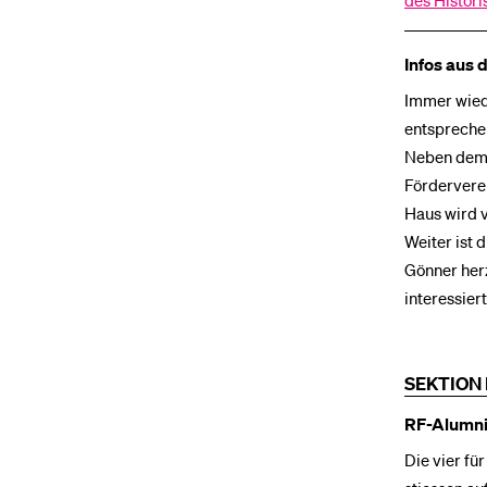
des Histor
Infos aus
Immer wied
entsprechen
Neben dem 
Fördervere
Haus wird v
Weiter ist
Gönner herz
interessier
SEKTION 
RF-Alumni-
Die vier fü