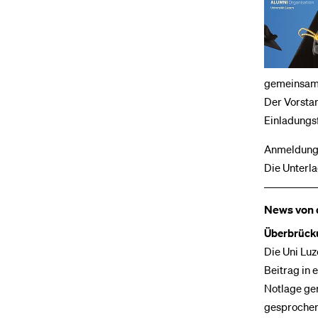
gemeinsame
Der Vorstan
Einladungsf
Anmeldung b
Die Unterl
News von 
Überbrücku
Die Uni Luz
Beitrag in 
Notlage ge
gesproche