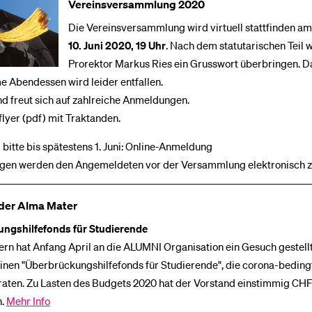
Vereinsversammlung 2020
Die Vereinsversammlung wird virtuell stattfinden a
10. Juni 2020, 19 Uhr
. Nach dem statutarischen Teil 
Prorektor Markus Ries ein Grusswort überbringen. D
 Abendessen wird leider entfallen.
d freut sich auf zahlreiche Anmeldungen.
lyer (pdf) mit Traktanden.
itte bis spätestens 1. Juni: Online-Anmeldung
agen werden den Angemeldeten vor der Versammlung elektronisch zu
der Alma Mater
ngshilfefonds für Studierende
ern hat Anfang April an die ALUMNI Organisation ein Gesuch gestellt
einen "Überbrückungshilfefonds für Studierende", die corona-bedingt
raten. Zu Lasten des Budgets 2020 hat der Vorstand einstimmig CH
n.
Mehr Info