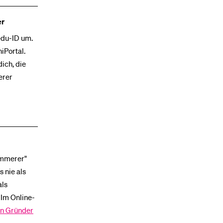
er
edu-ID um.
iPortal.
dich, die
erer
rümmerer"
 nie als
als
 Im Online-
en Gründer