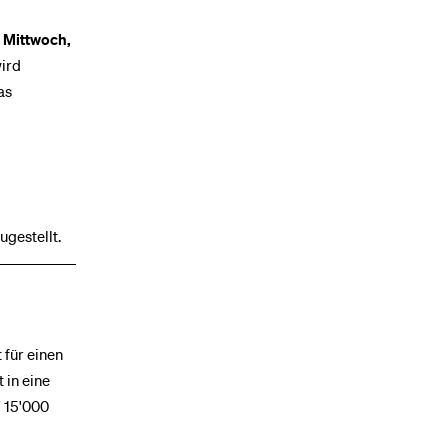
m
Mittwoch,
wird
as
gestellt.
 für einen
 in eine
F 15'000