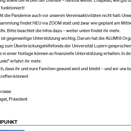
ng sowie die Arbeit der Dienste – nahtlos weiter. Chapeau, wie gut d
funktioniert!
t die Pandemie auch vor unseren Vereinsaktivitäten nicht halt: Uns
sammlung findet NEU via ZOOM statt und zwar wie geplant am Mittw
hr. Bitte beachtet die Infos dazu – weiter unten findet ihr mehr.
e ist gegenseitige Unterstützung wichtig. Darum hat die ALUMNI Org
rag zum Überbrückungshilfefonds der Universität Luzern gesprochen
 in einer Notlage können so finanzielle Unterstützung erhalten. In d
nkt" erfahrt ihr mehr.
ch, dass ihr und eure Familien gesund seid und bleibt – und wir uns 
treffen können!
Grüsse
gst, Präsident
NPUNKT