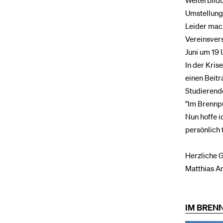
Weiterbildu
Umstellung 
Leider mach
Vereinsver
Juni um 19 U
In der Kris
einen Beit
Studierende
"Im Brennpu
Nun hoffe i
persönlich 
Herzliche 
Matthias An
IM BREN