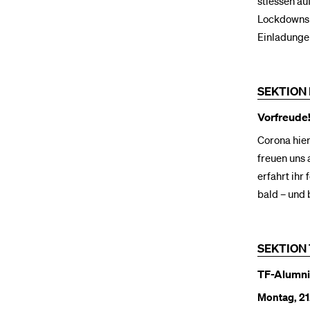
stiessen au
Lockdowns 
Einladunge
SEKTION
Vorfreude
Corona hier
freuen uns 
erfahrt ihr
bald – und 
SEKTION 
TF-Alumni
Montag, 2