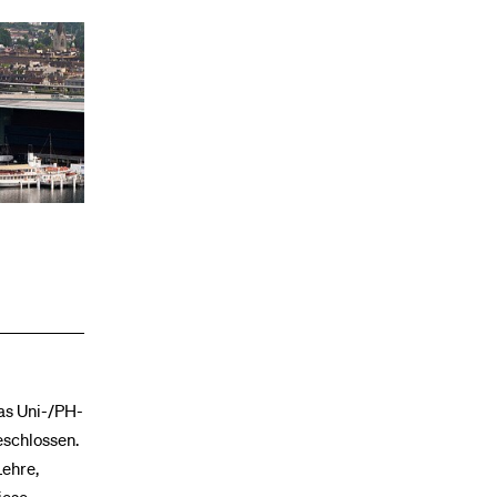
Das Uni-/PH-
eschlossen.
Lehre,