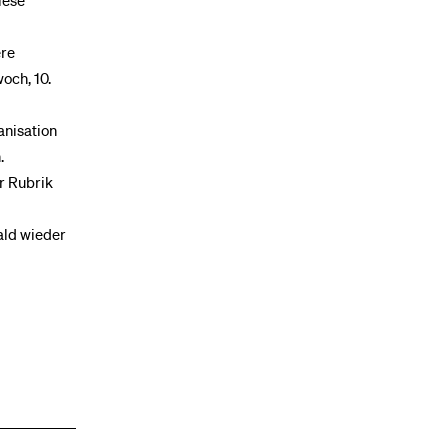
iese
ere
och, 10.
anisation
.
er Rubrik
bald wieder