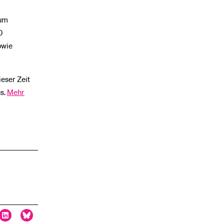
zum
0
owie
ieser Zeit
us.
Mehr