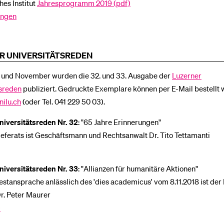
es Institut
Jahresprogramm 2019 (pdf)
ungen
R UNIVERSITÄTSREDEN
 und November wurden die 32. und 33. Ausgabe der
Luzerner
tsreden
publiziert. Gedruckte Exemplare können per E-Mail bestellt 
nilu.ch
(oder Tel. 041 229 50 03).
niversitätsreden Nr. 32
: "65 Jahre Erinnerungen"
eferats ist Geschäftsmann und Rechtsanwalt Dr. Tito Tettamanti
niversitätsreden Nr. 33
: "Allianzen für humanitäre Aktionen"
estansprache anlässlich des 'dies academicus' vom 8.11.2018 ist der
r. Peter Maurer
)