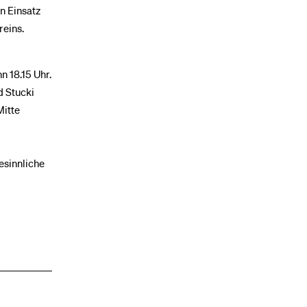
n Einsatz
reins.
n 18.15 Uhr.
d Stucki
Mitte
esinnliche