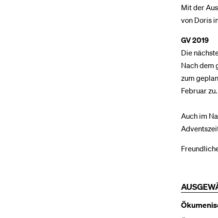
Mit der Aus
von Doris i
GV 2019
Die nächste
Nach dem ge
zum geplant
Februar zu.
Auch im Na
Adventszeit
Freundliche
AUSGEWÄ
Ökumenisc