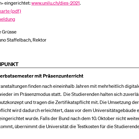
» eingerichtet:
www.unilu.ch/dies-2021
.
rte (pdf)
meldung
e Grüsse
runo Staffelbach, Rektor
NPUNKT
Herbstsemester mit Präsenzunterricht
anstaltungen finden nach eineinhalb Jahren mit mehrheitlich digita
wieder im Präsenzmodus statt. Die Studierenden halten sich zuverlä
tzkonzept und tragen die Zertifikatspflicht mit. Die Umsetzung der
pflicht wird dadurch erleichtert, dass vor dem Universitätsgebäude 
eingerichtet wurde. Falls der Bund nach dem 10. Oktober nicht weiter
ommt, übernimmt die Universität die Testkosten für die Studierend