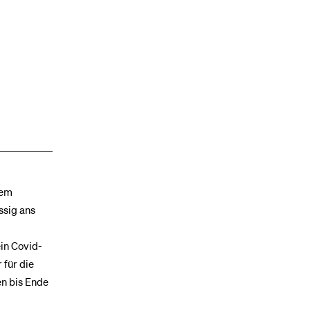
lem
ssig ans
ein Covid-
 für die
en bis Ende