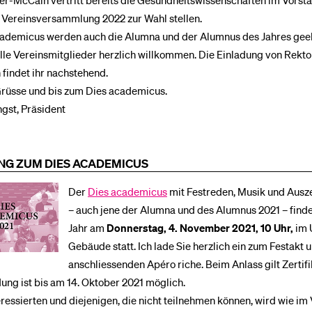
er-McCain vertritt bereits die Gesundheitswissenschaften im Vorsta
 Vereinsversammlung 2022 zur Wahl stellen.
ademicus werden auch die Alumna und der Alumnus des Jahres geeh
alle Vereinsmitglieder herzlich willkommen. Die Einladung von Rekto
 findet ihr nachstehend.
Grüsse und bis zum Dies academicus.
gst, Präsident
NG ZUM DIES ACADEMICUS
Der
Dies academicus
mit Festreden, Musik und Aus
– auch jene der Alumna und des Alumnus 2021 – finde
Jahr am
Donnerstag, 4. November 2021, 10 Uhr,
im 
Gebäude statt. Ich lade Sie herzlich ein zum Festakt
anschliessenden Apéro riche. Beim Anlass gilt Zertifi
ng ist bis am 14. Oktober 2021 möglich.
teressierten und diejenigen, die nicht teilnehmen können, wird wie im 