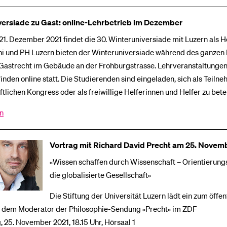
versiade zu Gast: online-Lehrbetrieb im Dezember
 21. Dezember 2021 findet die 30. Winteruniversiade mit Luzern als H
Uni und PH Luzern bieten der Winteruniversiade während des ganzen
astrecht im Gebäude an der Frohburgstrasse. Lehrveranstaltunge
inden online statt. Die Studierenden sind eingeladen, sich als Teil
tlichen Kongress oder als freiwillige Helferinnen und Helfer zu betei
en
Vortrag mit Richard David Precht am 25. Novem
«Wissen schaffen durch Wissenschaft – Orientierungs
die globalisierte Gesellschaft»
Die Stiftung der Universität Luzern lädt ein zum öffen
t dem Moderator der Philosophie-Sendung «Precht» im ZDF
 25. November 2021, 18.15 Uhr, Hörsaal 1