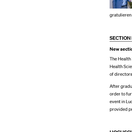
gratulieren
SECTION
New sectio
The Health 
Health Sci
of directors
After gradu
order to fu
event in Lu
provided pr