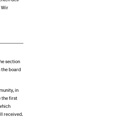
 Wir
he section
 the board
munity, in
the first
which
ll received.