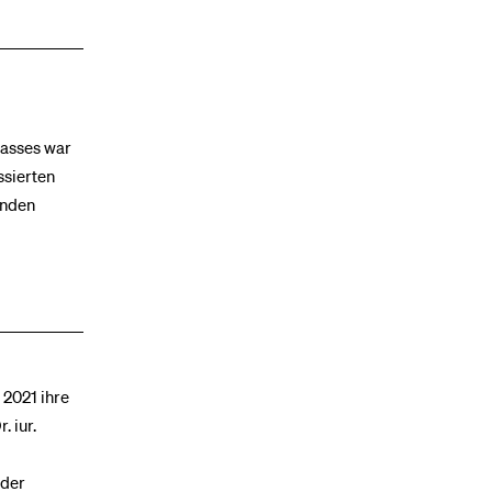
lasses war
ssierten
enden
 2021 ihre
. iur.
 der