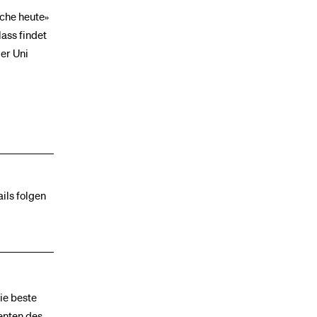
rche heute»
ass findet
er Uni
ils folgen
ie beste
enten des