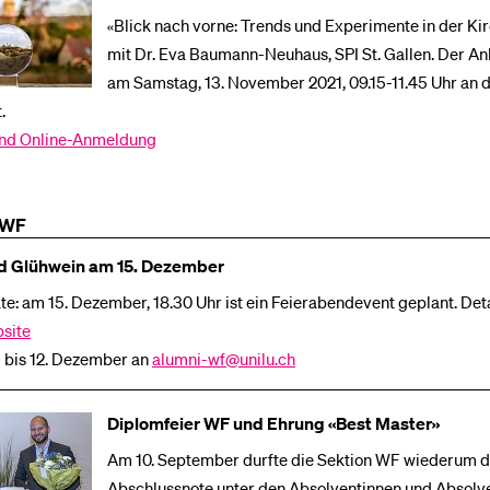
«Blick nach vorne: Trends und Experimente in der Ki
mit Dr. Eva Baumann-Neuhaus, SPI St. Gallen. Der Anl
am Samstag, 13. November 2021, 09.15-11.45 Uhr an d
.
und Online-Anmeldung
 WF
d Glühwein am 15. Dezember
te: am 15. Dezember, 18.30 Uhr ist ein Feierabendevent geplant. Deta
site
bis 12. Dezember an
alumni-wf@unilu.ch
Diplomfeier WF und Ehrung «Best Master»
Am 10. September durfte die Sektion WF wiederum d
Abschlussnote unter den Absolventinnen und Absolv