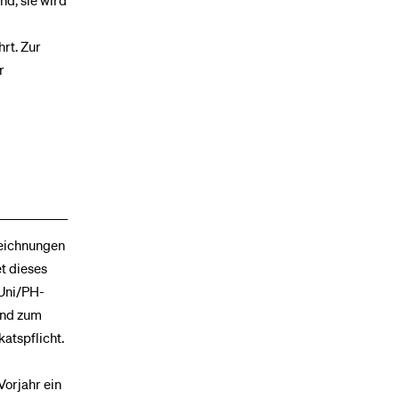
nd, sie wird
rt. Zur
r
zeichnungen
t dieses
Uni/PH-
 und zum
katspflicht.
Vorjahr ein