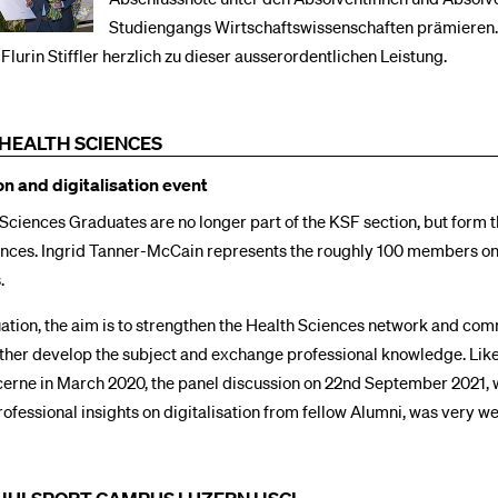
Studiengangs Wirtschaftswissenschaften prämieren.
 Flurin Stiffler herzlich zu dieser ausserordentlichen Leistung.
 HEALTH SCIENCES
n and digitalisation event
Sciences Graduates are no longer part of the KSF section, but form t
ences. Ingrid Tanner-McCain represents the roughly 100 members on
.
ation, the aim is to strengthen the Health Sciences network and com
rther develop the subject and exchange professional knowledge. Like 
cerne in March 2020, the panel discussion on 22nd September 2021, 
ofessional insights on digitalisation from fellow Alumni, was very we