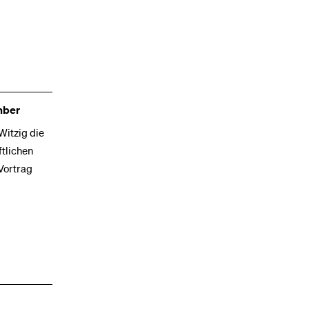
mber
Witzig die
tlichen
Vortrag