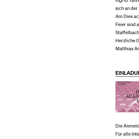
Ingrid Tann
sich an der
Am Dies ac
Feier sind 
Staffelbach
Herzliche 
Matthias An
EINLADU
Die Anmeldu
Für alle In