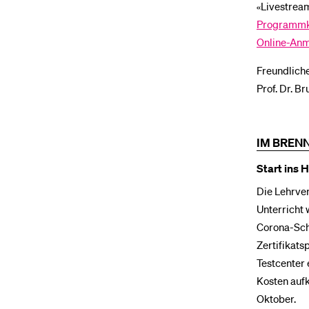
«Livestream
Programmka
Online-An
Freundlich
Prof. Dr. B
IM BREN
Start ins 
Die Lehrver
Unterricht 
Corona-Schu
Zertifikats
Testcenter 
Kosten aufk
Oktober.