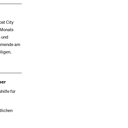
ost City
 Monats
n und
nehmende am
ligen.
ber
hilfe für
tlichen