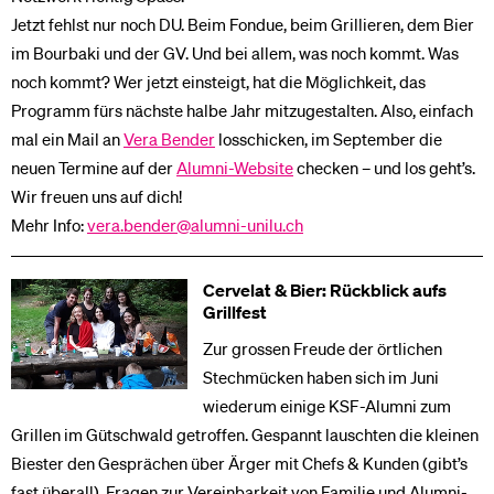
Jetzt fehlst nur noch DU. Beim Fondue, beim Grillieren, dem Bier
im Bourbaki und der GV. Und bei allem, was noch kommt. Was
noch kommt? Wer jetzt einsteigt, hat die Möglichkeit, das
Programm fürs nächste halbe Jahr mitzugestalten. Also, einfach
mal ein Mail an
Vera Bender
losschicken, im September die
neuen Termine auf der
Alumni-Website
checken – und los geht’s.
Wir freuen uns auf dich!
Mehr Info:
vera.bender@alumni-unilu.ch
Cervelat & Bier: Rückblick aufs
Grillfest
Zur grossen Freude der örtlichen
Stechmücken haben sich im Juni
wiederum einige KSF-Alumni zum
Grillen im Gütschwald getroffen. Gespannt lauschten die kleinen
Biester den Gesprächen über Ärger mit Chefs & Kunden (gibt’s
fast überall), Fragen zur Vereinbarkeit von Familie und Alumni-