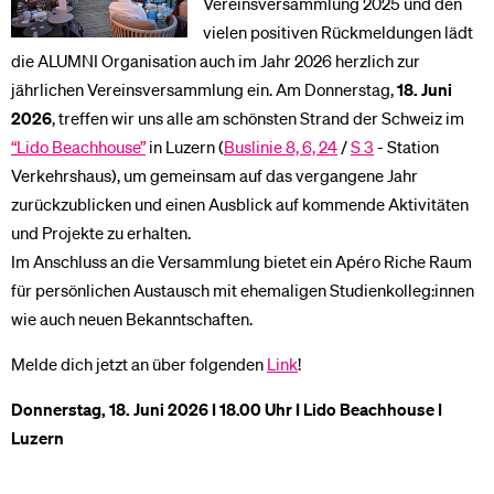
Vereinsversammlung 2025 und den
vielen positiven Rückmeldungen lädt
die ALUMNI Organisation auch im Jahr 2026 herzlich zur
jährlichen Vereinsversammlung ein. Am Donnerstag,
18. Juni
2026
, treffen wir uns alle am schönsten Strand der Schweiz im
“Lido Beachhouse”
in Luzern (
Buslinie 8, 6, 24
/
S 3
- Station
Verkehrshaus), um gemeinsam auf das vergangene Jahr
zurückzublicken und einen Ausblick auf kommende Aktivitäten
und Projekte zu erhalten.
Im Anschluss an die Versammlung bietet ein Apéro Riche Raum
für persönlichen Austausch mit ehemaligen Studienkolleg:innen
wie auch neuen Bekanntschaften.
Melde dich jetzt an über folgenden
Link
!
Donnerstag, 18. Juni 2026 I 18.00 Uhr I Lido Beachhouse I
Luzern