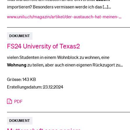
importieren? Besonders vermissen werde ich das [...]
langweilig. Was schätzen Sie an der Universität
Luzern
nun
www.unilu.ch/magazin/artikel/der-austausch-hat-meinen-er
BELIEBTE INHALTE
mehr denn je? Eliane Suter am Tag der LLM- [...] Double-
fahrungshorizont-ungemein-erweitert-8827/
Vorlesungsverzeichnis
Degree-Jus-Masterstudent an der Universität
Luzern
Die
DOKUMENT
gute Anbindung an den öffentlichen Verkehr
Bibliothek
FS24 University of Texas2
Sportangebot
vielen Studenten in einem Wohnblock zu wohnen, eine
Menuplan Mensa
Wohnung
zu teilen, aber auch einen eigenen Rückzugort zu
Anmeldung und Zulassung
[...] Apartment im West Campus zu suchen. Für die
Grösse: 143 KB
Wohnungssuche
auf dem West Campus für ein Se- mester
Erstellungsdatum: 23.12.2024
empfehle [...] der Partneruniversität als an der Univer- sität
Luzern
Der Vergleich zwischen der UT und der Unilu ist
PDF
DOKUMENT