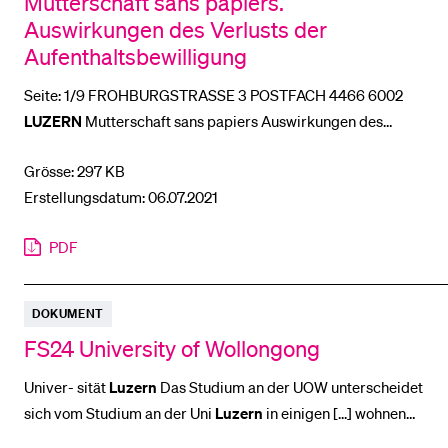
Mutterschaft sans papiers.
Auswirkungen des Verlusts der
Aufenthaltsbewilligung
Seite: 1/9 FROHBURGSTRASSE 3 POSTFACH 4466 6002
LUZERN
Mutterschaft sans papiers Auswirkungen des
Verlusts [...] ich Grace das erste Mal im Herbst 2019 in ihrer
Grösse: 297 KB
Wohnung
in Genf besuchte, war sie erneut schwanger,
Erstellungsdatum: 06.07.2021
dieses [...] ich weder eine Aufenthaltsbewilligung noch eine
Wohnung
. Ich hatte kein Geld, ich hatte nichts. Alles wurde
PDF
DOKUMENT
FS24 University of Wollongong
Univer- sität
Luzern
Das Studium an der UOW unterscheidet
sich vom Studium an der Uni
Luzern
in einigen [...] wohnen
darf. Auch kann man auswählen, ob man die
Wohnung
teilen