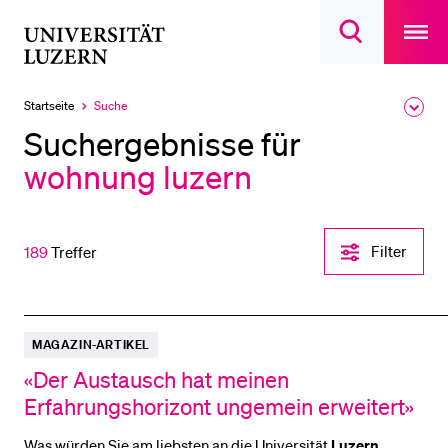
Open
main
Universität
Suchdialog
navigatio
LETZTE SUCHEN
öffnen
overlay
Luzern
Sie haben noch keine Suche getätigt.
Startseite
Suche
Ausk
Aktuell
des
ausgewählt
DIE UNI FÜR…
Suchergebnisse für
Brea
Men
wohnung luzern
Schulklassen und Lehrpersonen
Studien­interessierte
Studierende
Filter-
Filter
189
Treffer
Einstellungen
Forschende
öffnen
Mitarbeitende
Alumni
MAGAZIN-ARTIKEL
Stellensuchende
«Der Austausch hat meinen
Erfahrungshorizont ungemein erweitert»
Förderer
Medien
Was würden Sie am liebsten an die Universität
Luzern