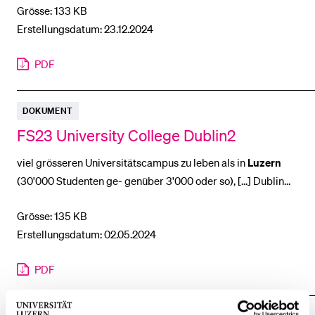
Grösse: 133 KB
möchte (WG's) oder ein Einzelapartment bevorzugt [...]
Erstellungsdatum: 23.12.2024
Infrastruktur Die Uni ist einiges grösser als jene in
Luzern
und befindet sich auf einem Hügel etwas ausserhalb
PDF
DOKUMENT
FS23 University College Dublin2
viel grösseren Universitätscampus zu leben als in
Luzern
(30'000 Studenten ge- genüber 3'000 oder so), [...] Dublin
befindet sich derzeit in einer schweren
Wohnungskrise
, so
Grösse: 135 KB
dass es in jedem Fall schwierig ist, eine [...] der
Erstellungsdatum: 02.05.2024
Partneruniversität als an der Univer- sität
Luzern
UCD und
UniLu sind zwei völlig unterschiedliche
PDF