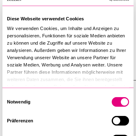
DOKUMENT
HS22 University of Windsor
Diese Webseite verwendet Cookies
nicht zu übertreffen sind und die Zimmer und
Wohnungen
in
Wir verwenden Cookies, um Inhalte und Anzeigen zu
der unmittelbaren Umgebung (soweit ich das [...]
personalisieren, Funktionen für soziale Medien anbieten
angewandter Ökonometrie belegt. Das Niveau war dem in
zu können und die Zugriffe auf unsere Website zu
Grösse: 167 KB
Luzern
ähnlich, eventuell in einem der Kurse minim leichter
analysieren. Außerdem geben wir Informationen zu Ihrer
Erstellungsdatum: 09.08.2023
[...] kontakte Die Betreuung seitens der Universität
Luzern
Verwendung unserer Website an unsere Partner für
läuft einwandfrei. Von der Erstberatung bis zur
soziale Medien, Werbung und Analysen weiter. Unsere
PDF
Partner führen diese Informationen möglicherweise mit
weiteren Daten zusammen, die Sie ihnen bereitgestellt
haben oder die sie im Rahmen Ihrer Nutzung der Dienste
INHALTSSEITE
gesammelt haben.
Einwilligungsauswahl
Luzerner Religionspreis
Notwendig
Kantonsschule Alpenquai
Luzern
und Hannah Wirz, die die
Kantonsschule Musegg
Luzern
besucht, wagten sich [...]
Präferenzen
Sozialwissenschaftlichen Fakultät der Universität
Luzern
www.unilu.ch/fakultaeten/tf/ueber-die-fakultaet/luzerner-re
das Engagement von Schülerinnen und Schülern im [...]