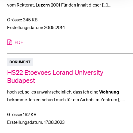
vom Rektorat,
Luzern
2001 Für den Inhalt dieser [...]
Systematische Rechtssammlung
Luzern
Nr. 400. 26
Grösse: 345 KB
Systematische Rechtssammlung
Luzern
Nr. 540. 27
Erstellungsdatum: 20.05.2014
Systematische [...] Die Universität
Luzern
versteht sich als
eine vernetzte Studierstu- be. Am Standort
Luzern
trägt sie
PDF
die
DOKUMENT
HS22 Etoevoes Lorand University
Budapest
hoch sei, sei es unwahrscheinlich, dass ich eine
Wohnung
bekomme. Ich entschied mich für ein Airbnb im Zentrum [...]
der Partneruniversität als an der Univer- sität
Luzern
Das
Grösse: 162 KB
Gebäude der Unilu ist moderner, aber das H
Erstellungsdatum: 17.08.2023