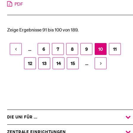
PDF
Zeige Ergebnisse 91 bis 100 von 189.
…
6
7
8
9
10
11
12
13
14
15
…
DIE UNI FÜR ...
ZEIGE
DAS
%1$S
UNTERMENÜ
ZENTRALE EINRICHTUNGEN