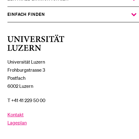
ZEIGE
DAS
%1$S
UNTERMENÜ
EINFACH FINDEN
ZEIGE
DAS
%1$S
UNTERMENÜ
Universität
Luzern
Universität Luzern
Frohburgstrasse 3
Postfach
6002 Luzern
T +41 41 229 50 00
Kontakt
Lageplan