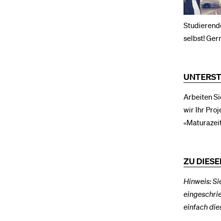
Studierende
selbst! Ger
UNTERST
Arbeiten Si
wir Ihr Pro
«Maturazei
ZU DIESE
Hinweis: Si
eingeschri
einfach di