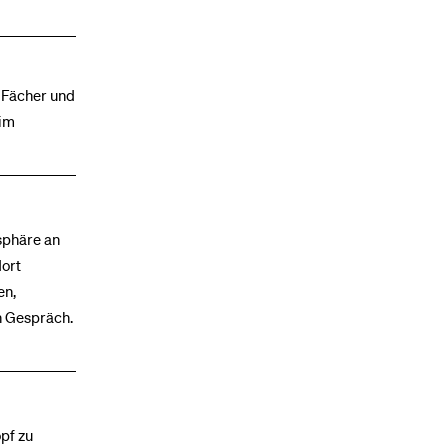
 Fächer und
 im
sphäre an
dort
en,
n Gespräch.
pf zu