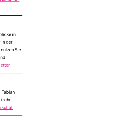
licke in
 in der
 nutzen Sie
und
etter
d Fabian
in ihr
akultät