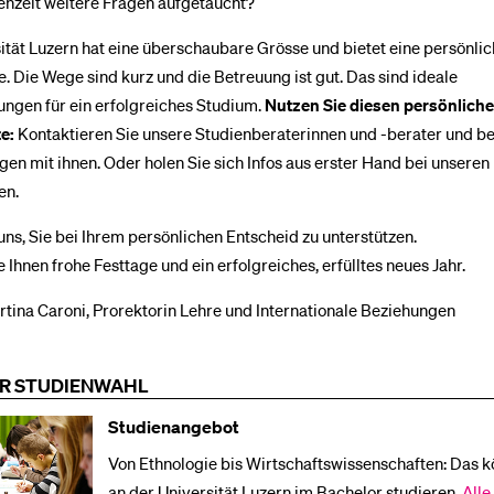
enzeit weitere Fragen aufgetaucht?
ität Luzern hat eine überschaubare Grösse und bietet eine persönli
 Die Wege sind kurz und die Betreuung ist gut. Das sind ideale
ngen für ein erfolgreiches Studium.
Nutzen Sie diesen persönlich
te:
Kontaktieren Sie unsere Studienberaterinnen und -berater und 
agen mit ihnen. Oder holen Sie sich Infos aus erster Hand bei unseren
en.
uns, Sie bei Ihrem persönlichen Entscheid zu unterstützen.
 Ihnen frohe Festtage und ein erfolgreiches, erfülltes neues Jahr.
artina Caroni, Prorektorin Lehre und Internationale Beziehungen
UR STUDIENWAHL
Studienangebot
Von Ethnologie bis Wirtschaftswissenschaften: Das k
an der Universität Luzern im Bachelor studieren.
Alle