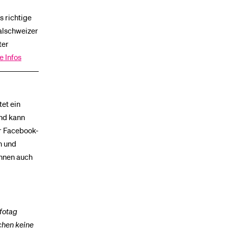
 richtige
ralschweizer
ter
e Infos
tet ein
nd kann
r Facebook-
n und
Ihnen auch
nfotag
chen keine