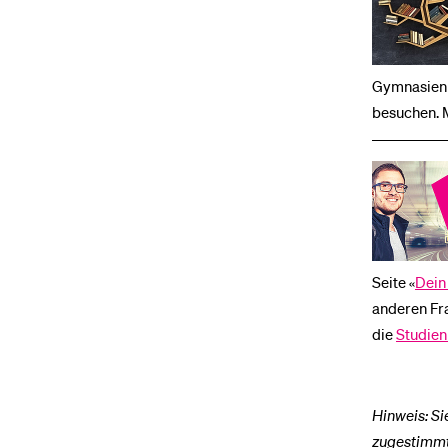
Gymnasien 
besuchen. M
Seite «
Dein
anderen Fra
die
Studie
Hinweis: Si
zugestimmt 