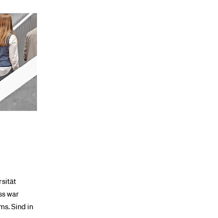
rsität
ss war
ms. Sind in