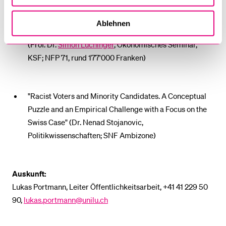
"Tax Incentives for Reducing Energy Consumption. An
Ablehnen
Empirical Evaluation of Tax Reforms in Swiss Cantons"
(Prof. Dr.
Simon Lüchinger
, Ökonomisches Seminar,
KSF; NFP 71, rund 177'000 Franken)
"Racist Voters and Minority Candidates. A Conceptual
Puzzle and an Empirical Challenge with a Focus on the
Swiss Case" (Dr. Nenad Stojanovic,
Politikwissenschaften; SNF Ambizone)
Auskunft:
Lukas Portmann, Leiter Öffentlichkeitsarbeit, +41 41 229 50
90,
lukas.portmann@unilu.ch