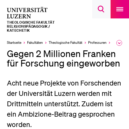
Open
main
Universität
Suchdialog
navigatio
LETZTE SUCHEN
öffnen
overlay
Luzern
THEOLOGISCHE FAKULTÄT
Sie haben noch keine Suche getätigt.
RELIGIONSPÄDAGOGIK /
KATECHETIK
DIE UNI FÜR…
Startseite
Fakultäten
Theologische Fakultät
Professuren
Religionsp
Ausk
Schulklassen und Lehrpersonen
des
Gegen 2 Millionen Franken
Brea
Studien­interessierte
Men
für Forschung eingeworben
Studierende
Forschende
Acht neue Projekte von Forschenden
Mitarbeitende
der Universität Luzern werden mit
Alumni
Drittmitteln unterstützt. Zudem ist
Stellensuchende
ein Ambizione-Beitrag gesprochen
Förderer
worden.
Medien