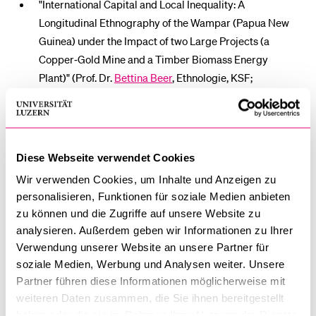
"International Capital and Local Inequality: A
Longitudinal Ethnography of the Wampar (Papua New
Guinea) under the Impact of two Large Projects (a
Copper‐Gold Mine and a Timber Biomass Energy
Plant)" (Prof. Dr.
Bettina Beer
, Ethnologie, KSF;
SNF, rund 469'000 Franken)
"Dual Citizens: Hazard or Vanguard of Citizenship at
Diese Webseite verwendet Cookies
Home and Abroad?" (Prof. Dr.
Joachim Blatter
,
Wir verwenden Cookies, um Inhalte und Anzeigen zu
Politikwissenschaftliches Seminar, KSF; SNF, rund
personalisieren, Funktionen für soziale Medien anbieten
80'000 Franken)
zu können und die Zugriffe auf unsere Website zu
analysieren. Außerdem geben wir Informationen zu Ihrer
Verwendung unserer Website an unsere Partner für
"An Ethical Evaluation of Oversight Tools of Research
soziale Medien, Werbung und Analysen weiter. Unsere
Ethics Committees" (Prof. Dr. Monika Bobbert,
Partner führen diese Informationen möglicherweise mit
Theologische Ethik/Sozialethik, TF; SNF, rund 213'000
weiteren Daten zusammen, die Sie ihnen bereitgestellt
Franken)
haben oder die sie im Rahmen Ihrer Nutzung der Dienste