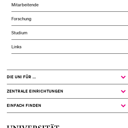
Mitarbeitende
Forschung
Studium
Links
DIE UNI FÜR ...
ZEIGE
DAS
%1$S
UNTERMENÜ
ZENTRALE EINRICHTUNGEN
ZEIGE
DAS
%1$S
UNTERMENÜ
EINFACH FINDEN
ZEIGE
DAS
%1$S
UNTERMENÜ
Universität