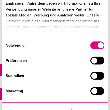
Kommen Sie ins Gespräch mit Studienberaterinnen und
analysieren. Außerdem geben wir Informationen zu Ihrer
Studienberatern, Dozierenden sowie Studierenden und
Verwendung unserer Website an unsere Partner für
soziale Medien, Werbung und Analysen weiter. Unsere
stellen Sie Ihre Fragen. Wir freuen uns auf Sie.
Partner führen diese Informationen möglicherweise mit
weiteren Daten zusammen, die Sie ihnen bereitgestellt
Weitere Informationen zum
Masterinfoabend
.
haben oder die sie im Rahmen Ihrer Nutzung der Dienste
gesammelt haben.
Einwilligungsauswahl
Kultur- und Sozialwissenschaftliche Fakultät
Notwendig
Seminar für Kultur­­wissenschaften und Wissenschafts­­forschung
Präferenzen
Agenda
Statistiken
Kolloquium Diversity Studies
Marketing
Agenda
Archiv