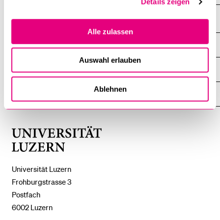
Details zeigen
Alle zulassen
DIE UNI FÜR ...
ZEIGE
DAS
Auswahl erlauben
%1$S
UNTERMENÜ
ZENTRALE EINRICHTUNGEN
ZEIGE
DAS
%1$S
Ablehnen
UNTERMENÜ
EINFACH FINDEN
ZEIGE
DAS
%1$S
UNTERMENÜ
Universität
Luzern
Universität Luzern
Frohburgstrasse 3
Postfach
6002 Luzern