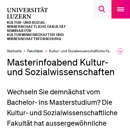
Open
main
Universität
Suchdialog
navigatio
LETZTE SUCHEN
öffnen
overlay
Luzern
KULTUR- UND SOZIAL­­­
Sie haben noch keine Suche getätigt.
WISSENSCHAFTLICHE FAKULTÄT
SEMINAR FÜR
KULTURWISSENSCHAFTEN UND
DIE UNI FÜR…
WISSENSCHAFTSFORSCHUNG
Schulklassen und Lehrpersonen
Startseite
Fakultäten
Kultur- und Sozial­­wissenschaftliche Fakultät
Ausk
des
Masterinfoabend Kultur-
Studien­interessierte
Brea
Men
und Sozialwissenschaften
Studierende
Forschende
Mitarbeitende
Wechseln Sie demnächst vom
Alumni
Bachelor- ins Masterstudium? Die
Stellensuchende
Kultur- und Sozialwissenschaftliche
Förderer
Fakultät hat aussergewöhnliche
Medien