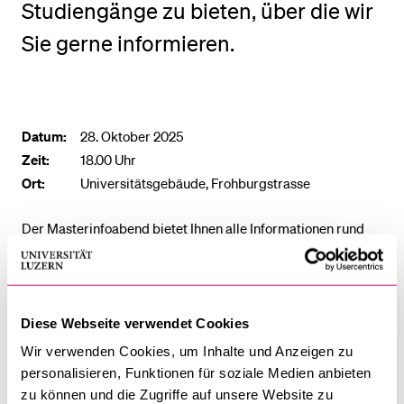
Studiengänge zu bieten, über die wir
Sie gerne informieren.
BELIEBTE INHALTE
Vorlesungsverzeichnis
Bibliothek
Datum:
28. Oktober 2025
Sportangebot
Zeit:
18.00 Uhr
Menuplan Mensa
Ort:
Universitätsgebäude, Frohburgstrasse
Anmeldung und Zulassung
Der Masterinfoabend bietet Ihnen alle Informationen rund
um unsere Masterstudiengänge. Er vermittelt einerseits
auswärtigen Studierenden erste Eindrücke der Universität
Luzern und des Angebots unserer Fakultät. Andererseits
können sich hiesige Bachelorstudierende darüber
Diese Webseite verwendet Cookies
informieren, welche Wege ihnen nach dem ersten Abschluss
Wir verwenden Cookies, um Inhalte und Anzeigen zu
offenstehen.
personalisieren, Funktionen für soziale Medien anbieten
zu können und die Zugriffe auf unsere Website zu